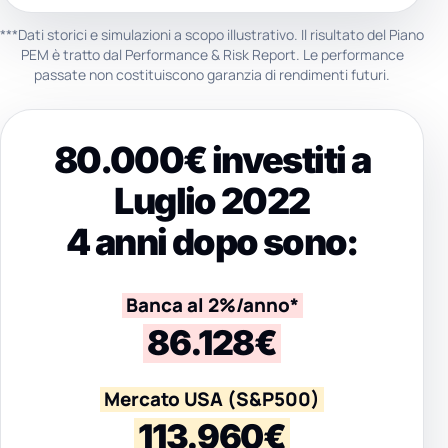
***Dati storici e simulazioni a scopo illustrativo. Il risultato del Piano
PEM è tratto dal Performance & Risk Report. Le performance
passate non costituiscono garanzia di rendimenti futuri.
80.000€ investiti a
Luglio 2022
4 anni dopo sono:
Banca al 2%/anno*
86.128€
Mercato USA (S&P500)
113.960€