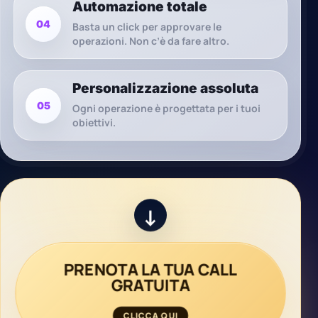
Automazione totale
04
Basta un click per approvare le
operazioni. Non c’è da fare altro.
Personalizzazione assoluta
05
Ogni operazione è progettata per i tuoi
obiettivi.
↓
PRENOTA LA TUA CALL
GRATUITA
CLICCA QUI