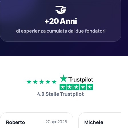
🤝
+20 Anni
di esperienza cumulata dai due fondatori
★★★★★
4.9 Stelle Trustpilot
Roberto
27 apr 2026
Michele
11