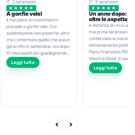
IT · 2 recensioni
IT · 3 recensioni
★★★★★
★★★★★
A gonfie vele!
Un anno dopo: ris
oltre le aspettativ
Il mio piano di investimento
A distanza di circa un a
procede a gonfie vele. Con
mia prima recensione, d
soddisfazione non posso far altro
confermare la mia espe
che confermare quello che avevo
estremamente positiva c
già scritto in settembre: ora dopo
Piano Finanziario PEM e
10 mesi esatti sto guadagnando il
Mauro e David. In quest
35% sulle somme investite,
Leggi tutto
il rendimento del mio po
superando agilmente questi
Leggi tutto
ha superato il 50%, risu
ultimi mesi turbolenti per le varie
ottenuto mantenendo s
questioni geopolitiche. Il tutto
approccio equilibrato, 
senza muovere un dito, anzi no, il
strategie eccessivame
dito lo muovo giusto per
rischiose ma con una g
confermare con tranquillità le
seria, attenta e profess
varie proposte di investimento
apprezzato molto anch
nelle pac mensili. Semplice,
l’evoluzione del servizio:
economico e profittevole, lontano
‹
›
recentemente è stata i
dai conflitti di interesse dei
una nuova dashboard m
consulenti bancari e dai loro