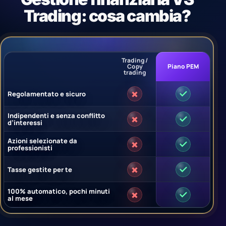
Trading: cosa cambia?
Trading /
Copy
Piano PEM
trading
×
✓
Regolamentato e sicuro
Indipendenti e senza conflitto
×
✓
d’interessi
Azioni selezionate da
×
✓
professionisti
×
✓
Tasse gestite per te
100% automatico, pochi minuti
×
✓
al mese