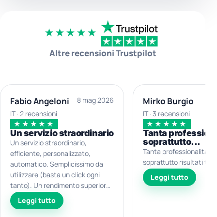
★★★★★
Altre recensioni Trustpilot
Fabio Angeloni
8 mag 2026
Mirko Burgio
8
IT · 2 recensioni
IT · 3 recensioni
★★★★★
★★★★★
Un servizio straordinario
Tanta professiona
soprattutto...
Un servizio straordinario,
Tanta professionalità e
efficiente, personalizzato,
soprattutto risultati top!
automatico. Semplicissimo da
utilizzare (basta un click ogni
Leggi tutto
tanto). Un rendimento superiore
al mercato con una volatilità
Leggi tutto
inferiore. Soddisfatto al 110%