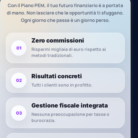
Con il Piano PEM, il tuo futuro finanziario è a portata
di mano. Non lasciare che le opportunità ti sfuggano.
Ogni giorno che passa è un giorno perso.
Zero commissioni
01
Risparmi migliaia di euro rispetto ai
metodi tradizionali.
Risultati concreti
02
Tutti i clienti sono in profitto.
Gestione fiscale integrata
03
Nessuna preoccupazione per tasse o
burocrazia.